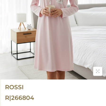
ROSSI
R|266804